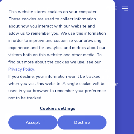
DE
This website stores cookies on your computer.
These cookies are used to collect information
about how you interact with our website and
allow us to remember you. We use this information
ÜBER UNS
in order to improve and customize your browsing
experience and for analytics and metrics about our
Daten neu gedacht
visitors both on this website and other media. To
find out more about the cookies we use, see our
Privacy Policy.
Für uns sind Daten keine Ressource, die man
verbraucht – sondern eine, die man kultiviert.
If you decline, your information won’t be tracked
Reichlich vorhanden, ständig erneuerbar, und der
when you visit this website. A single cookie will be
Treibstoff für eine Zukunft, die wir aktiv
used in your browser to remember your preference
mitgestalten wollen.
not to be tracked.
Cookies settings
Jetzt Kontakt aufnehmen
Accept
Decline