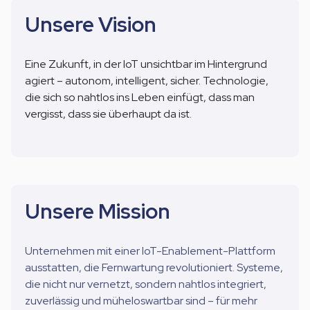
Unsere Vision
Eine
Zukunft
, in der
IoT
unsichtbar
im
Hintergrund
agiert
–
autonom
,
intelligent
,
sicher
. Technologie,
die
sich
so
nahtlos
ins
Leben
einfügt
,
dass
man
vergisst
,
dass
sie
überhaupt
da
ist
.
Unsere Mission
Unternehmen mit einer IoT-Enablement-Plattform
ausstatten, die Fernwartung revolutioniert. Systeme,
die nicht nur vernetzt, sondern nahtlos integriert,
zuverlässig und müheloswartbar sind – für mehr