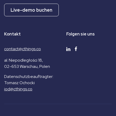
Live-demo buchen
Kontakt
Folgen sie uns
contact@cthings.co
al. Niepodległości 18,
02-653
Warschau
, Polen
Datenschutzbeauftragter
:
Tomasz Ochocki
iod@cthings.co