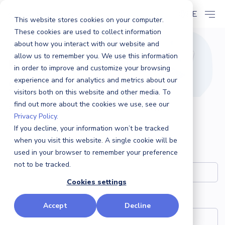
DE
This website stores cookies on your computer.
These cookies are used to collect information
about how you interact with our website and
allow us to remember you. We use this information
KONTAKTIEREN SIE UNS
in order to improve and customize your browsing
experience and for analytics and metrics about our
Schreiben Sie uns
visitors both on this website and other media. To
find out more about the cookies we use, see our
Wir freuen uns darauf, gemeinsam etwas
Privacy Policy.
Großartiges zu schaffen.
If you decline, your information won’t be tracked
when you visit this website. A single cookie will be
used in your browser to remember your preference
Vorname
*
not to be tracked.
Cookies settings
Nachname
*
Accept
Decline