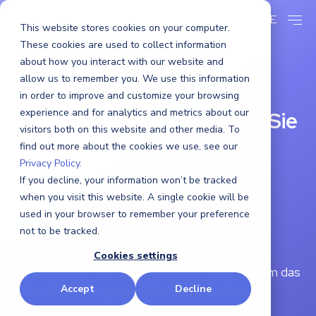
DE
This website stores cookies on your computer.
These cookies are used to collect information
about how you interact with our website and
allow us to remember you. We use this information
CLASP
in order to improve and customize your browsing
experience and for analytics and metrics about our
Sparen Sie Geld. Arbeiten Sie
visitors both on this website and other media. To
intelligenter. Erfassen Sie
find out more about the cookies we use, see our
Privacy Policy.
wertvolle Daten.
If you decline, your information won’t be tracked
when you visit this website. A single cookie will be
Die Schlüssel zu Effizienz, Nachhaltigkeit und
used in your browser to remember your preference
not to be tracked.
Kostensenkung liegen bereits in Ihren
Betriebsabläufen. Überwachen, verfolgen und
Cookies settings
lokalisieren Sie alle entscheidenden Schritte, um das
Accept
Decline
Potenzial verborgener Daten aufzudecken.