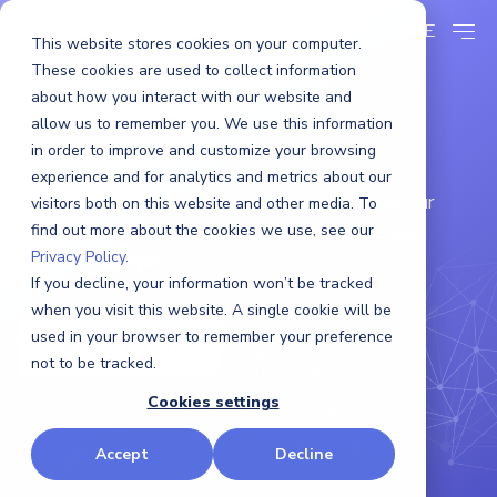
DE
This website stores cookies on your computer.
These cookies are used to collect information
about how you interact with our website and
ASUS IoT
allow us to remember you. We use this information
in order to improve and customize your browsing
experience and for analytics and metrics about our
Orchestra-zertifizierte ASUS-IoT-Hardware für
visitors both on this website and other media. To
zuverlässige, skalierbare und intelligente Edge-
find out more about the cookies we use, see our
Privacy Policy.
Bereitstellungen.
If you decline, your information won’t be tracked
when you visit this website. A single cookie will be
used in your browser to remember your preference
Jetzt starten!
not to be tracked.
Cookies settings
Accept
Decline