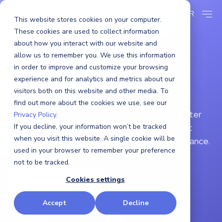
FR
This website stores cookies on your computer.
These cookies are used to collect information
about how you interact with our website and
allow us to remember you. We use this information
CTHINGS.CO
in order to improve and customize your browsing
experience and for analytics and metrics about our
Distributeurs
visitors both on this website and other media. To
find out more about the cookies we use, see our
Contactez nos distributeurs agréés pour acheter
Privacy Policy.
les solutions CTHINGS.CO tout en bénéficiant
If you decline, your information won’t be tracked
when you visit this website. A single cookie will be
d'une expertise locale et d'un support de confiance.
used in your browser to remember your preference
not to be tracked.
Contactez-nous
Cookies settings
Accept
Decline